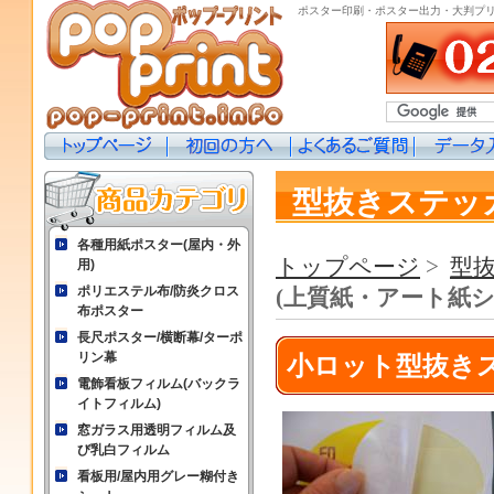
ポスター印刷・ポスター出力・大判プ
型抜きステッ
各種用紙ポスター(屋内・外
トップページ
>
型
用)
ポリエステル布/防炎クロス
(上質紙・アート紙シ
布ポスター
長尺ポスター/横断幕/ターポ
リン幕
小ロット型抜きス
電飾看板フィルム(バックラ
イトフィルム)
窓ガラス用透明フィルム及
び乳白フィルム
看板用/屋内用グレー糊付き