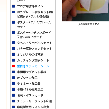
シート
フロア用誘導サイン
屋外プレート看板セット(塩
ビ糊付き+アルミ複合板)
ポスター+アルミフレーム
セット
ポスター+スチレンボード
又は3㎜塩ビボード
タペストリーパイルセット
バナー広告スタンドセット
オリジナルのぼり旗
カッティング文字シート
型抜きステッカーシール
車両用マグネット看板
オプション加工
ラミネート加工費
各種パネル貼り加工
名刺・ポストカード
チラシ・リーフレット印刷
印刷製版用フィルム出力