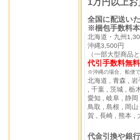
1万円以上
全国に配送い
※梱包手数料
本
北海道・九州1,30
沖縄3,500円
（一部大型商品
代引手数料無料
※沖縄の場合、船便で
北海道 ,
青森 ,
岩
,
千葉 ,
茨城 ,
栃木
愛知 ,
岐阜 ,
静岡 
鳥取 ,
島根 ,
岡山 
賀 ,
長崎 ,
熊本 ,
代金引換や銀