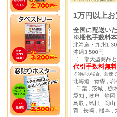
1万円以上
全国に配送い
※梱包手数料
本
北海道・九州1,30
沖縄3,500円
（一部大型商品
代引手数料無料
※沖縄の場合、船便で
北海道 ,
青森 ,
岩
,
千葉 ,
茨城 ,
栃木
愛知 ,
岐阜 ,
静岡 
鳥取 ,
島根 ,
岡山 
賀 ,
長崎 ,
熊本 ,