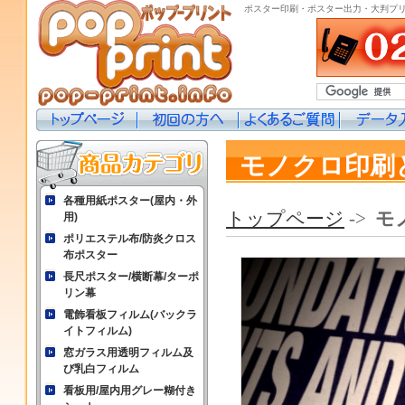
ポスター印刷・ポスター出力・大判プ
モノクロ印刷
各種用紙ポスター(屋内・外
トップページ
->
モ
用)
ポリエステル布/防炎クロス
布ポスター
長尺ポスター/横断幕/ターポ
リン幕
電飾看板フィルム(バックラ
イトフィルム)
窓ガラス用透明フィルム及
び乳白フィルム
看板用/屋内用グレー糊付き