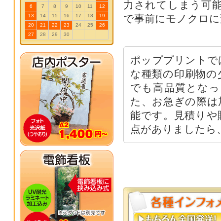
力されてしまう可
6
7
8
9
10
11
12
13
14
15
16
17
18
19
で事前にモノクロに
20
21
22
23
24
25
26
27
28
29
30
ポッププリントで
な種類の印刷物の
でも高品質となっ
た、お
急ぎ
の際は
能です。
見積り
や
点がありましたら