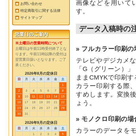
画像などを用いて
お問い合わせ
す。
特定商取引に関する法律
サイトマップ
データ入稿時の
※土曜日の営業時間について
» フルカラー印刷の
土曜日は午前11時受付終了とな
ります。午前11時以降の受付は
テレビやデジカメな
翌営業日扱いとなります。ご了
承ください。
「G（グリーン）」
2026年8月の定休日
ままCMYKで印刷
日
月
火
水
木
金
土
カラー印刷する際、
1
2
3
4
5
6
7
8
すめします。変換
9
10
11
12
13
14
15
ょう。
16
17
18
19
20
21
22
23
24
25
26
27
28
29
30
31
» モノクロ印刷の場
2026年9月の定休日
日
月
火
水
木
金
土
カラーのデータを
1
2
3
4
5