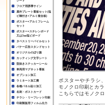
シート
フロア用誘導サイン
屋外プレート看板セット(塩
ビ糊付き+アルミ複合板)
ポスター+アルミフレーム
セット
ポスター+スチレンボード
又は3㎜塩ビボード
タペストリーパイルセット
バナー広告スタンドセット
オリジナルのぼり旗
カッティング文字シート
型抜きステッカーシール
車両用マグネット看板
オプション加工
ポスターやチラシ
ラミネート加工費
モノクロ印刷とカラ
各種パネル貼り加工
名刺・ポストカード
こちらではモノクロ
チラシ・リーフレット印刷
印刷製版用フィルム出力