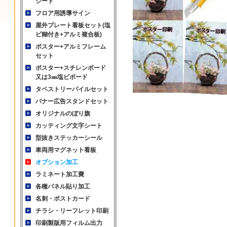
シート
フロア用誘導サイン
屋外プレート看板セット(塩
ビ糊付き+アルミ複合板)
ポスター+アルミフレーム
セット
ポスター+スチレンボード
又は3㎜塩ビボード
タペストリーパイルセット
バナー広告スタンドセット
オリジナルのぼり旗
カッティング文字シート
型抜きステッカーシール
車両用マグネット看板
オプション加工
ラミネート加工費
各種パネル貼り加工
名刺・ポストカード
チラシ・リーフレット印刷
印刷製版用フィルム出力