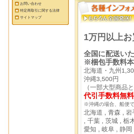
お問い合わせ
特定商取引に関する法律
サイトマップ
1万円以上
全国に配送い
※梱包手数料
本
北海道・九州1,30
沖縄3,500円
（一部大型商品
代引手数料無料
※沖縄の場合、船便で
北海道 ,
青森 ,
岩
,
千葉 ,
茨城 ,
栃木
愛知 ,
岐阜 ,
静岡 