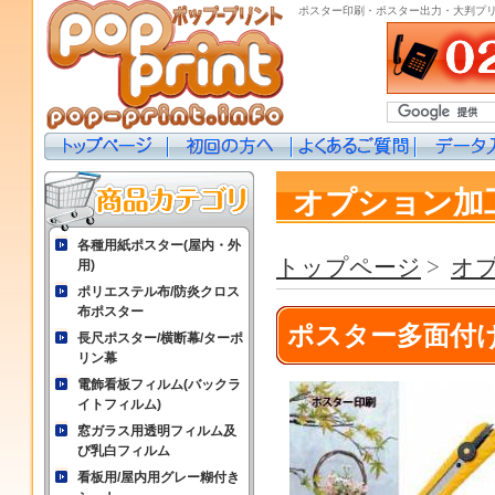
ポスター印刷・ポスター出力・大判プ
オプション加
各種用紙ポスター(屋内・外
トップページ
>
オ
用)
ポリエステル布/防炎クロス
布ポスター
ポスター多面付
長尺ポスター/横断幕/ターポ
リン幕
電飾看板フィルム(バックラ
イトフィルム)
窓ガラス用透明フィルム及
び乳白フィルム
看板用/屋内用グレー糊付き